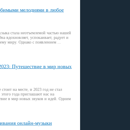
юбимыми мелодиями в любое
зыка стала неотъемлемой частью нашей
на вдохновляет, успокаивает, радует и
ему миру. Однако с появлением ...
023: Путешествие в мир новых
стоит на месте, и 2023 год не стал
этого года приглашают нас на
твие в мир новых звуков и идей. Одним
ивания онлайн-музыки