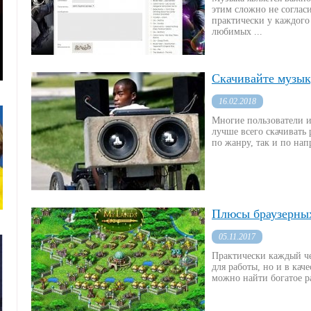
этим сложно не согласи
практически у каждого
любимых ...
Скачивайте музык
16.02.2018
Многие пользователи и
лучше всего скачивать
по жанру, так и по нап
Плюсы браузерных
05.11.2017
Практически каждый че
для работы, но и в кач
можно найти богатое ра