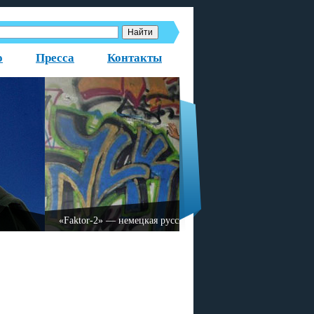
о
Пресса
Контакты
азованная в 1999 году.
«Fаktor-2» — немецкая русс