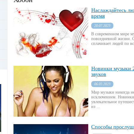
Наслаждайтесь л
время
20.07.2023
В современном мире му
повседневной жизни. О
сплачивает людей по вс
Новинки музыки 2
звуков
06.05.2023
Мир музыки никогда не 
исключением. Новинки 
увлекательное путешес
из ...
Способы прослуш