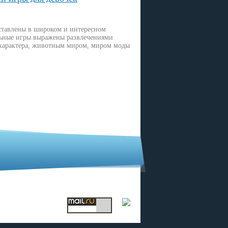
ставлены в широком и интересном
льные игры выражены развлечениями
характера, животным миром, миром моды
еред