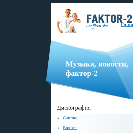
Глав
Музыка, новости,
фактор-2
русскоязычная музыкальная группа, образованная в 1999 году.
Дискография
Синглы
Раритет