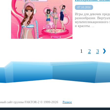
07.10.2016
Игры для девочек пред
разнообразии. Виртуа
мультипликационного 
и красоты. ...
1
2
3
вп
»
ный сайт группы FAKTOR-2 © 1999-2026
Разное