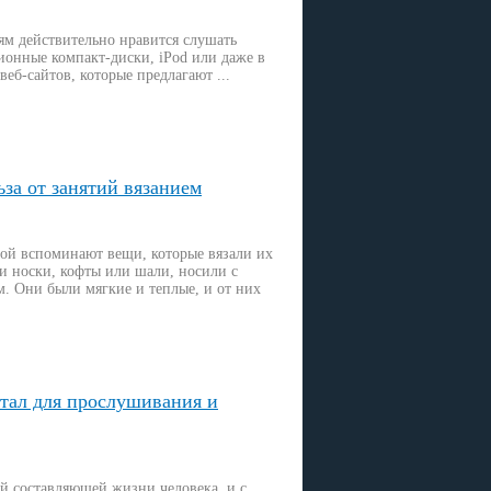
ям действительно нравится слушать
ционные компакт-диски, iPod или даже в
веб-сайтов, которые предлагают ...
за от занятий вязанием
той вспоминают вещи, которые вязали их
 и носки, кофты или шали, носили с
. Они были мягкие и теплые, и от них
тал для прослушивания и
й составляющей жизни человека, и с