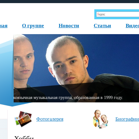
ная
О группе
Новости
Статьи
Виде
«Fаktor-2» — немецкая русскоязычная музыкальная группа, обр
Фотогалерея
Биографии
Хобби