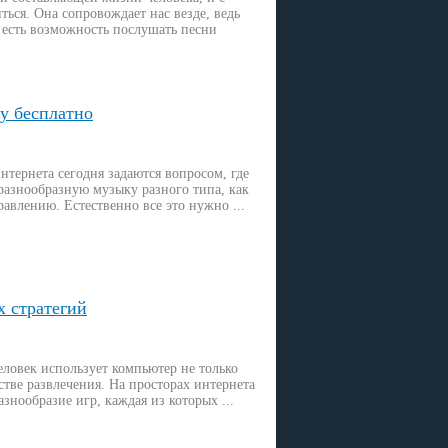
ться. Она сопровождает нас везде, ведь
 есть возможность послушать песни
у бесплатно
нтернета сегодня задаются вопросом, где
 разнообразную музыку разного типа, как
равлению. Естественно все это нужно ...
 стратегий
ловек использует компьютер не только
естве развлечения. На просторах интернета
знообразие игр, каждая из которых ...