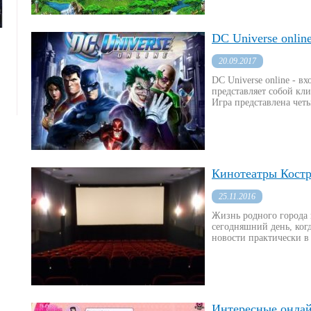
DC Universe onli
20.09.2017
DC Universe online - в
представляет собой к
Игра представлена четы
Кинотеатры Костр
25.11.2016
Жизнь родного города и
сегодняшний день, ког
новости практически в 
Интересные онлай