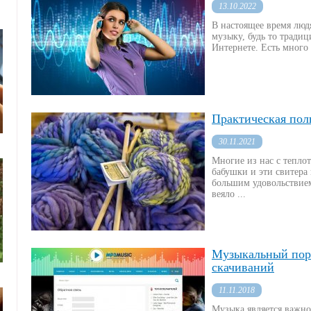
13.10.2022
В настоящее время люд
музыку, будь то тради
Интернете. Есть много 
Практическая поль
30.11.2021
Многие из нас с тепло
бабушки и эти свитера
большим удовольствием
веяло ...
Музыкальный пор
скачиваний
11.11.2018
Музыка является важно