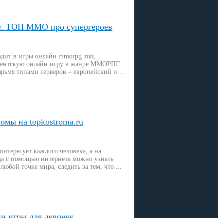
ne. ТОП ММО про супергероев
ходит в игры онлайн mmorpg топ,
лиентскую онлайн игру в жанре ММОРПГ.
рьмя типами серверов – европейский и ...
омы на topkostroma.ru
нтересует каждого человека, а на
да с помощью интернета можно узнать
любой точке мира, следить за тем, что ...
н игры для девочек