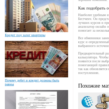
Как подобрать 
Наиболее удобным и
Бестченч. Он предст
лучших курсов и пр
анализатор онлайн о
помогает за несколь
Кредит под залог квартиры
Все обменники зане
курс и определенный
выбранного источник
Предварительный ра
калькулятора. Чтоб
появится после выбр
помогающий правиль
так как обновляетс
поступлениях.
Почему дебет и кредит должны быть
равны
Похожие ма