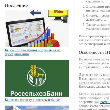
сэкономить.
Последние
В компании прис
интернет-магаз
Система предос
деятельность.
Также можно во
управляет инте
Все операции происх
как люди хотят выпо
без регистрации в си
Курсы 1С: что можно получить на их
Особенности B
прослушивании
Не менее популярна 
инструментом для о
виртуальными. Чтобы
Для этого не нужно 
В компании предста
другие платежные си
Проводить сделки м
Механизм выполнени
счета с необходимой
Как взять ипотеку в россельхозбанке
операция, как
обмен
одного счета обмени
хороший обменник.