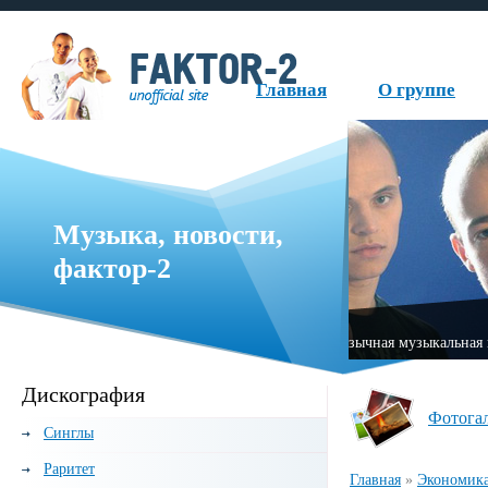
Главная
О группе
Музыка, новости,
фактор-2
руппа, образованная в 1999 году.
«Fаktor-2» — нем
Дискография
Фотога
Синглы
Раритет
Главная
»
Экономик