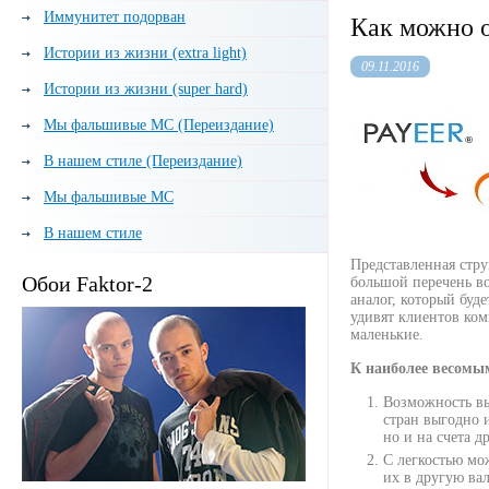
Иммунитет подорван
Как можно 
Истории из жизни (extra light)
09.11.2016
Истории из жизни (super hard)
Мы фальшивые МС (Переиздание)
В нашем стиле (Переиздание)
Мы фальшивые МС
В нашем стиле
Представленная стру
Обои Faktor-2
большой перечень в
аналог, который буд
удивят клиентов ком
маленькие.
К наиболее весомы
Возможность вы
стран выгодно 
но и на счета 
С легкостью мо
их в другую ва