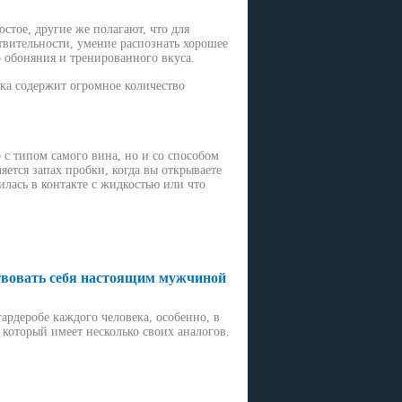
стое, другие же полагают, что для
твительности, умение распознать хорошее
о обоняния и тренированного вкуса.
етка содержит огромное количество
с типом самого вина, но и со способом
ется запах пробки, когда вы открываете
илась в контакте с жидкостью или что
твовать себя настоящим мужчиной
ардеробе каждого человека, особенно, в
 который имеет несколько своих аналогов.