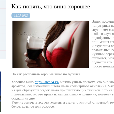
Как понять, что вино хорошее
12.03.2022
Вино, несомне
популярных на
спутником сам
любого случая
подобранный б
понимания его
и вкус вина в
правильный бо
нужным образо
отстоится, мо
поднести его 
просто понюха
Но как распознать хорошее вино по бутылке
Хорошее вино
https://alco24.kz/
можно узнать по тому, что оно чис
ароматов, без изменений цвета из-за чрезмерного окисления. Час
на дне образуется осадок из-за присутствующих танинов. Это не я
приемлемым, но это признак неправильного хранения, поэтому вс
осадком на дне.
Умение замечать все эти элементы станет отличной отправной точ
белое, красное или розовое.