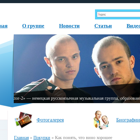
ная
О группе
Новости
Статьи
Виде
«Fаktor-2» — немецкая русскоязычная музыкальная группа, обр
Фотогалерея
Биографии
Главная
»
Покупки
»
Как понять, что вино хорошее