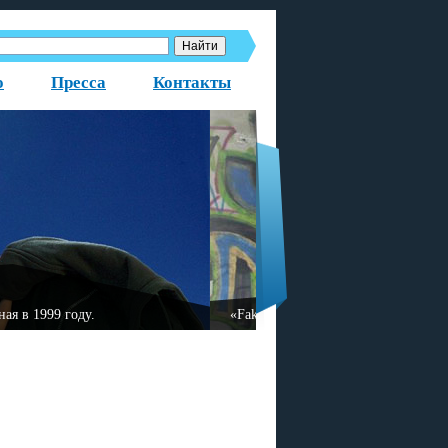
о
Пресса
Контакты
азованная в 1999 году.
«Fаktor-2» — немецкая русс