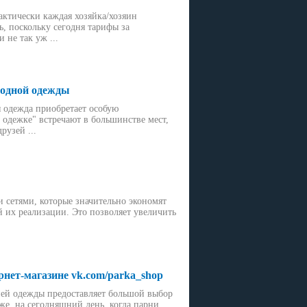
актически каждая хозяйка/хозяин
ь, поскольку сегодня тарифы за
 не так уж ...
модной одежды
 одежда приобретает особую
о одежке" встречают в большинстве мест,
рузей ...
 сетями, которые значительно экономят
 их реализации. Это позволяет увеличить
нет-магазине vk.com/parka_shop
ей одежды предоставляет большой выбор
же, на сегодняшний день, когда парни