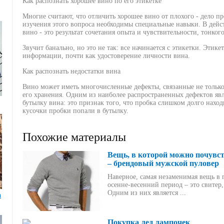
Как распознать хорошее вино по его этикетке
Многие считают, что отличить хорошее вино от плохого - дело про
изучения этого вопроса необходимы специальные навыки. В дейс
вино - это результат сочетания опыта и чувствительности, тонког
Звучит банально, но это не так: все начинается с этикетки. Этик
информации, почти как удостоверение личности вина.
Как распознать недостатки вина
Вино может иметь многочисленные дефекты, связанные не только 
его хранения. Одним из наиболее распространенных дефектов явля
бутылку вина: это признак того, что пробка слишком долго наход
кусочки пробки попали в бутылку.
Похожие материалы
Вещь, в которой можно почувс
– брендовый мужской пуловер
Наверное, самая незаменимая вещь в г
осенне-весенний период – это свитер,
Одним из них является ...
а
Покупка лед лампочек