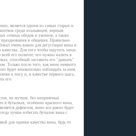
нно, является одним из самых старых и
питков среди итальянцев, верным
ых сочных обедов и ужинов, а также
 празднования и общения. Правильно
окал очень важен для дегустации вина и
 качества. Для того чтобы ощутить запах
о всей его полноте, его нужно налить в
кал, способный заставить его "дышать"
м. Только после того, как вино немного
жно будет внимательно наблюдать за ним,
ближе к носу и, в качестве первого шага,
ть его.
тое, не мутное, без неприятных
то в бутылках, особенно красного вина,
вляется дефектом, вино все равно будет
егда лучше избегать бутылок вина с
кой для оценки качества вина, будь то