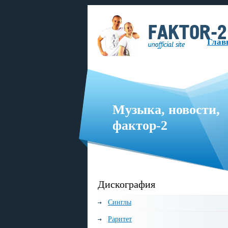
Глав
Музыка, новости,
фактор-2
русскоязычная музыкальная группа, образованная в 1999 году.
Дискография
Синглы
Раритет