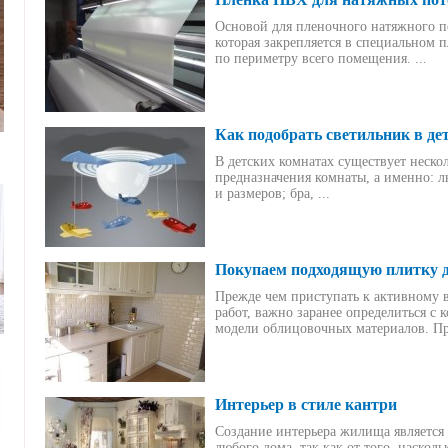
Основой для пленочного натяжного п
которая закрепляется в специальном
по периметру всего помещения. ...
Как подобрать светильник в де
В детских комнатах существует нескол
предназначения комнаты, а именно: 
и размеров; бра, ...
Покупаем подходящую плитку д
Прежде чем приступать к активному
работ, важно заранее определиться с
модели облицовочных материалов. При
Интерьер в стиле кантри
Создание интерьера жилища является
любого дома, так как от того, наскол