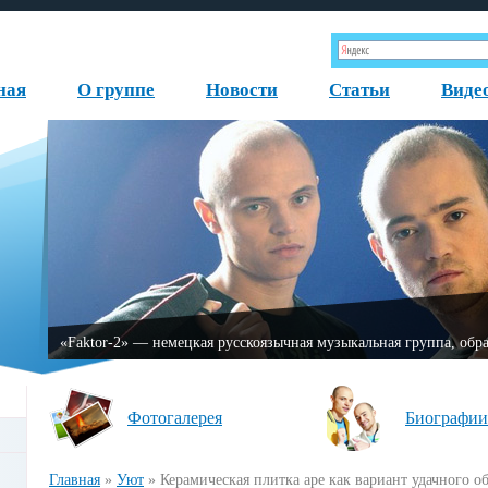
ная
О группе
Новости
Статьи
Виде
«Fаktor-2» — немецкая русскоязычная музыкальная группа, об
Фотогалерея
Биографии
Главная
»
Уют
»
Керамическая плитка аре как вариант удачного о