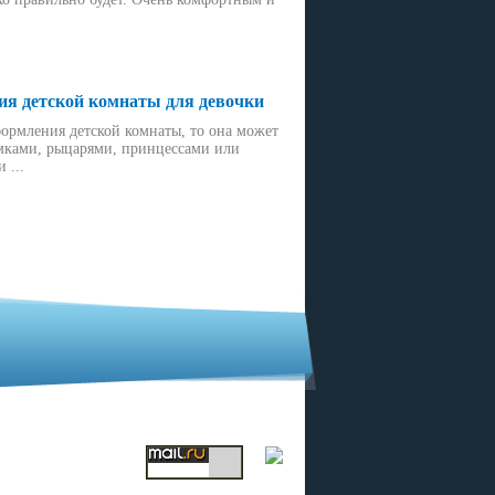
ия детской комнаты для девочки
ормления детской комнаты, то она может
амками, рыцарями, принцессами или
 ...