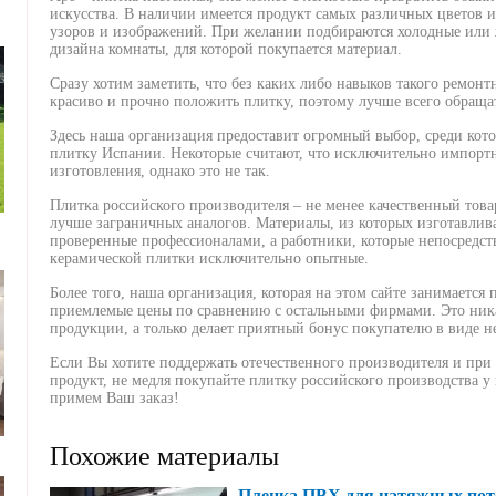
искусства. В наличии имеется продукт самых различных цветов и
узоров и изображений. При желании подбираются холодные или 
дизайна комнаты, для которой покупается материал.
Сразу хотим заметить, что без каких либо навыков такого ремон
красиво и прочно положить плитку, поэтому лучше всего обраща
Здесь наша организация предоставит огромный выбор, среди ко
плитку Испании. Некоторые считают, что исключительно импортн
изготовления, однако это не так.
Плитка российского производителя – не менее качественный това
лучше заграничных аналогов. Материалы, из которых изготавли
проверенные профессионалами, а работники, которые непосредст
керамической плитки исключительно опытные.
Более того, наша организация, которая на этом сайте занимается
приемлемые цены по сравнению с остальными фирмами. Это ника
продукции, а только делает приятный бонус покупателю в виде н
Если Вы хотите поддержать отечественного производителя и при
продукт, не медля покупайте плитку российского производства 
примем Ваш заказ!
Похожие материалы
Пленка ПВХ для натяжных пот