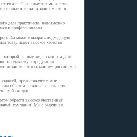
 оттенков. Также имеется множество
же теплые оттенки в зависимости от
тного дела практически невозможно
ться к профессионалам.
торого Вы можете выбрать подходящую
ый товар имеет высокое качество
р, который, к тому же, во многом даже
вают продаваемую продукцию
венно занимаются созданием российской
 продажей, предоставляет самые
ким образом не влияет на качество
еплохой скидки.
 этом обрести высококачественный
у нашей компании! Мы с радушием
олков.