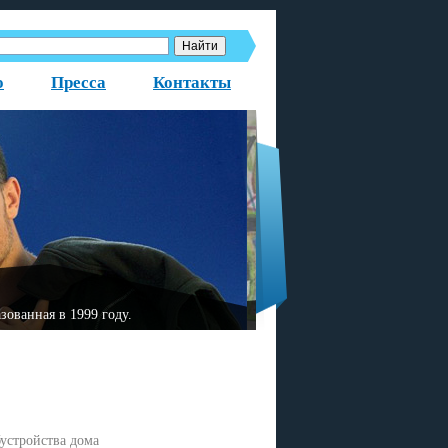
о
Пресса
Контакты
разованная в 1999 году.
«Fаktor-2» — немецкая рус
бустройства дома