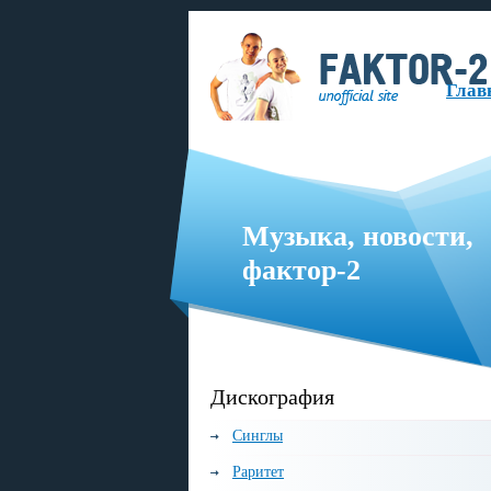
Глав
Музыка, новости,
фактор-2
русскоязычная музыкальная группа, образованная в 1999 году.
Дискография
Синглы
Раритет