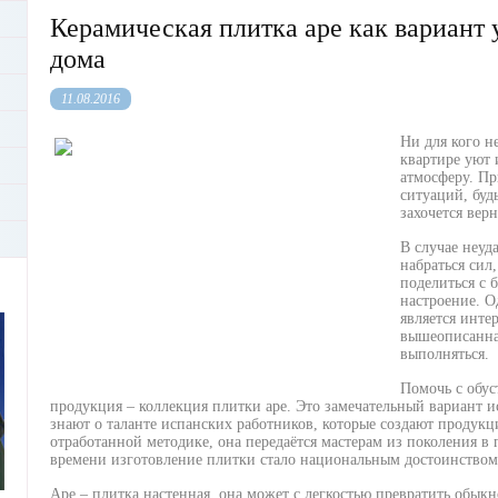
Керамическая плитка аре как вариант 
дома
11.08.2016
Ни для кого не
квартире уют 
атмосферу. Пр
ситуаций, буд
захочется верн
В случае неуд
набраться сил,
поделиться с 
настроение. О
является инте
вышеописанна
выполняться.
Помочь с обу
продукция – коллекция плитки аpe. Это замечательный вариант 
знают о таланте испанских работников, которые создают продук
отработанной методике, она передаётся мастерам из поколения в п
времени изготовление плитки стало национальным достоинством,
Аре – плитка настенная, она может с легкостью превратить обык