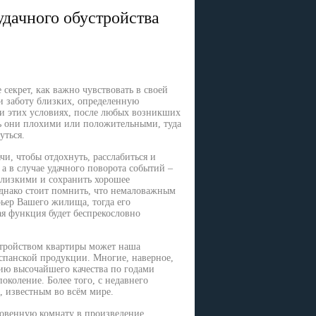
удачного обустройства
 секрет, как важно чувствовать в своей
и заботу близких, определенную
и этих условиях, после любых возникших
ь они плохими или положительными, туда
уться.
ачи, чтобы отдохнуть, расслабиться и
 а в случае удачного поворота событий –
близкими и сохранить хорошее
днако стоит помнить, что немаловажным
рьер Вашего жилища, тогда его
я функция будет беспрекословно
стройством квартиры может наша
испанской продукции. Многие, наверное,
цию высочайшего качества по годами
околение. Более того, с недавнего
 известным во всём мире.
новенную комнату в произведение