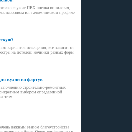
отолка служит ПВХ пленка виниловая,
 пластмассовом или алюминиевом профиле
тскую?
ько вариантов освещения, все зависит от
люстры на потолок; ночники разных форм
ля кухни на фартук
 выполнению строительно-ремонтных
 конкретным выбором определенной
 этом ...
 очень важным этапом благоустройства
ько правильно будет. Очень комфортным и