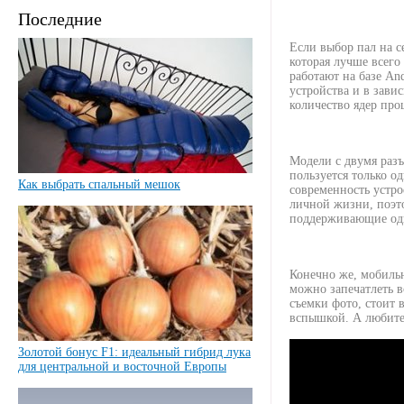
Последние
Если выбор пал на 
которая лучше всего
работают на базе An
устройства и в зави
количество ядер про
Модели с двумя разъ
пользуется только о
Как выбрать спальный мешок
современность устро
личной жизни, поэт
поддерживающие одн
Конечно же, мобильн
можно запечатлеть в
съемки фото, стоит 
вспышкой. А любите
Золотой бонус F1: идеальный гибрид лука
для центральной и восточной Европы