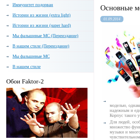
Иммунитет подорван
Основные м
Истории из жизни (extra light)
01.09.2014
Истории из жизни (super hard)
Мы фальшивые МС (Переиздание)
В нашем стиле (Переиздание)
Мы фальшивые МС
В нашем стиле
Обои Faktor-2
моделью, однак
надежным и еди
Корпус такого у
Для людей, осо
множество функ
музыки и много
чувствительном