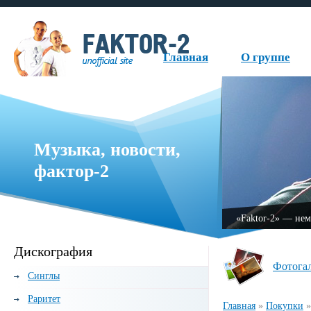
Главная
О группе
Музыка, новости,
фактор-2
руппа, образованная в 1999 году.
«Fаktor-2» — нем
Дискография
Фотога
Синглы
Раритет
Главная
»
Покупки