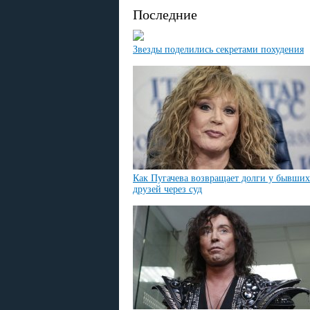
Последние
Звезды поделились секретами похудения
Как Пугачева возвращает долги у бывших
друзей через суд