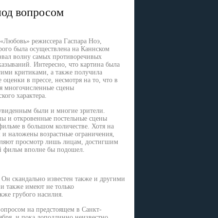
под вопросом
«Любовь» режиссера Гаспара Ноэ,
рого была осуществлена на Каннском
звал волну самых противоречивых
азываний. Интересно, что картина была
гими критиками, а также получила
 оценки в прессе, несмотря на то, что в
ся многочисленные сцены
кого характера.
виденным были и многие зрители.
ны и откровенные постельные сцены
фильме в большом количестве. Хотя на
 и наложены возрастные ограничения,
оляют просмотр лишь лицам, достигшим
лей фильм вполне бы подошел.
 Он скандально известен также и другими
и также имеют не только
кже грубого насилия.
 вопросом на предстоящем в Санкт-
ября, и пока доподлинно неизвестно,