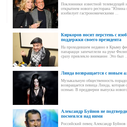
Поклонники известной телеведущей 
открытием нового ресторана "Юлина к
изобилует гастрономическими ...
Киркоров носит перстень с изо
поддержки своего президента
На проходившем недавно в Крыму фес
папарацци запечатлели на руке Фили
сразу привлекло внимание. Это был ..
Линда возвращается с новым 
Музыкальную общественность порадов
возвращается певица Линда, которая 
осенью. В преддверии выпуска нового 
Александр Буйнов не подтверди
посмеялся над ними
Российский певец Александр Буйнов 