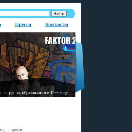
о
Пресса
Контакты
азованная в 1999 году.
«Fаktor-2» — немецкая русс
под вопросом