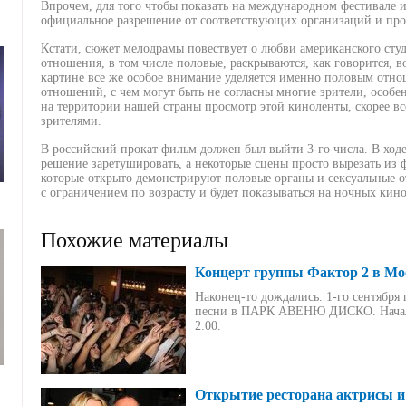
Впрочем, для того чтобы показать на международном фестивале и
официальное разрешение от соответствующих организаций и про
Кстати, сюжет мелодрамы повествует о любви американского сту
отношения, в том числе половые, раскрываются, как говорится, во
картине все же особое внимание уделяется именно половым отно
отношений, с чем могут быть не согласны многие зрители, особе
на территории нашей страны просмотр этой киноленты, скорее все
зрителями.
В российский прокат фильм должен был выйти 3-го числа. В ход
решение заретушировать, а некоторые сцены просто вырезать из ф
которые открыто демонстрируют половые органы и сексуальные 
с ограничением по возрасту и будет показываться на ночных кино
Похожие материалы
Концерт группы Фактор 2 в Мо
Наконец-то дождались. 1-го сентября
песни в ПАРК АВЕНЮ ДИСКО. Начало 
2:00.
Открытие ресторана актрисы и