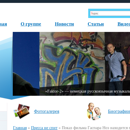
ная
О группе
Новости
Статьи
Виде
«Fаktor-2» — немецкая русскоязычная музыкальная группа, обр
Фотогалерея
Биографии
Главная
»
Пресса не спит
»
Показ фильма Гаспара Ноэ находится 