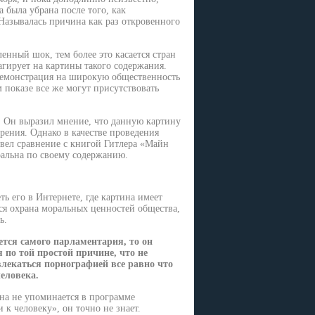
 была убрана после того, как
Называлась причина как раз откровенного
ленный шок, тем более это касается стран
еагирует на картины такого содержания.
демонстрация на широкую общественность
 показе все же могут присутствовать
. Он выразил мнение, что данную картину
рения. Однако в качестве проведения
ивел сравнение с книгой Гитлера «Майн
ральна по своему содержанию.
 его в Интернете, где картина имеет
тся охрана моральных ценностей общества,
ь.
ется самого парламентария, то он
я по той простой причине, что не
увлекаться порнографией все равно что
еловека.
на не упоминается в программе
 к человеку», он точно не знает.