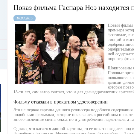
Показ фильма Гаспара Ноэ находится 
10.09.2015
Новый фильм 
премьера кото
фестивале, вы
эмоций и выск
одобрена мно
одобрительные
ней содержат
порнографичес
Шокированы у
Половые орга
появляются в 
данный фильм
которые позв
18-ти лет, сам автор считает, что и для двенадцатилетних зрите
Фильму отказали в прокатном удостоверении
Это не первая картина данного режиссера подобного содержания.
подобными фильмами, которые появлялись в российском прокате 
многочисленные сцены секса, но и употребления наркотиков, а та
Однако, что касается данной картины, то ее показ находится под
Петербурге фестивале. Мероприятие пройдет 25 сентября — 3 окт