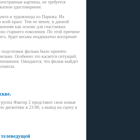
ностранные картины, не требуется
катное удостоверение.
дента и художницы из Парижа. Их
 всей красе. Тем не менее, в данной
шениям как основе для счастливых
нно старшего поколения. По этой причине
го, будет весьма неадекватно воспринят
е подготовки фильма было принято
ильма. Особенно это касается ситуаций,
отношения. Ожидается, что фильм выйдет
сеансах.
скве.
 группа Фактор 2 представит свои новые
дискотеки в 23:00, а выход на сцену в
 телеведущей