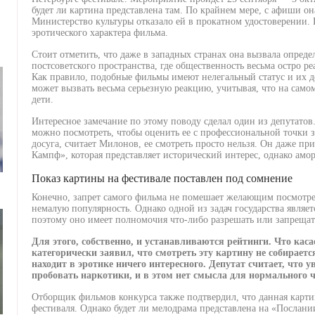
будет ли картина представлена там. По крайнем мере, с афиши она
Министерство культуры отказало ей в прокатном удостоверении. 
эротического характера фильма.
Стоит отметить, что даже в западных странах она вызвала опреде
постсоветского пространства, где общественность весьма остро р
Как правило, подобные фильмы имеют нелегальный статус и их 
может вызвать весьма серьезную реакцию, учитывая, что на самом
дети.
Интересное замечание по этому поводу сделал один из депутатов
можно посмотреть, чтобы оценить ее с профессиональной точки з
досуга, считает Милонов, ее смотреть просто нельзя. Он даже пр
Кампф», которая представляет исторический интерес, однако амо
Показ картины на фестивале поставлен под сомнение
Конечно, запрет самого фильма не помешает желающим посмотреть
немалую популярность. Однако одной из задач государства являе
поэтому оно имеет полномочия что-либо разрешать или запрещат
Для этого, собственно, и устанавливаются рейтинги. Что каса
категорически заявил, что смотреть эту картину не собираетс
находит в эротике ничего интересного. Депутат считает, что 
пробовать наркотики, и в этом нет смысла для нормального ч
Отборщик фильмов конкурса также подтвердил, что данная карти
фестиваля. Однако будет ли мелодрама представлена на «Послании