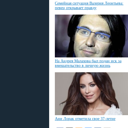
Семейная ситуация Валерия Леонтьева:
певец открывает правду
На Андрея Малахова был подан иск за
вмешательство в личную жизнь
Ани Лорак отметила свое 37-летие