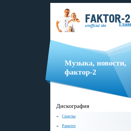
Глав
Музыка, новости,
фактор-2
русскоязычная музыкальная группа, образованная в 1999 году.
Дискография
Синглы
Раритет