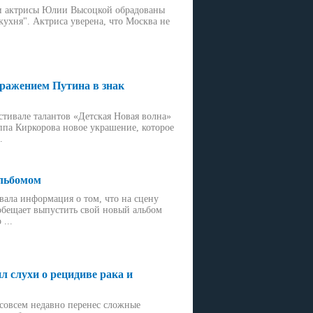
и актрисы Юлии Высоцкой обрадованы
ухня". Актриса уверена, что Москва не
бражением Путина в знак
тивале талантов «Детская Новая волна»
ппа Киркорова новое украшение, которое
.
альбомом
ала информация о том, что на сцену
обещает выпустить свой новый альбом
...
л слухи о рецидиве рака и
совсем недавно перенес сложные