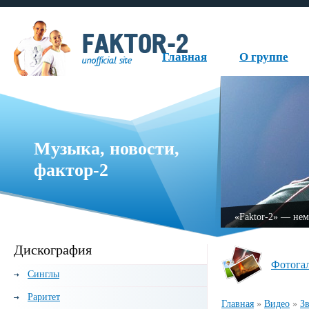
Главная
О группе
Музыка, новости,
фактор-2
руппа, образованная в 1999 году.
«Fаktor-2» — нем
Дискография
Фотога
Синглы
Раритет
Главная
»
Видео
»
З