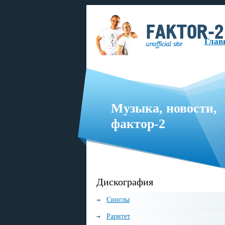
Глав
Музыка, новости,
фактор-2
я русскоязычная музыкальная группа, образованная в 1999 году.
Дискография
Синглы
Раритет