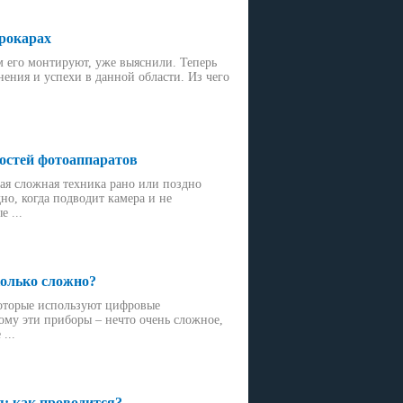
рокарах
ем его монтируют, уже выяснили. Теперь
ения и успехи в данной области. Из чего
остей фотоаппаратов
бая сложная техника рано или поздно
но, когда подводит камера и не
 ...
колько сложно?
которые используют цифровые
ому эти приборы – нечто очень сложное,
...
: как проводится?