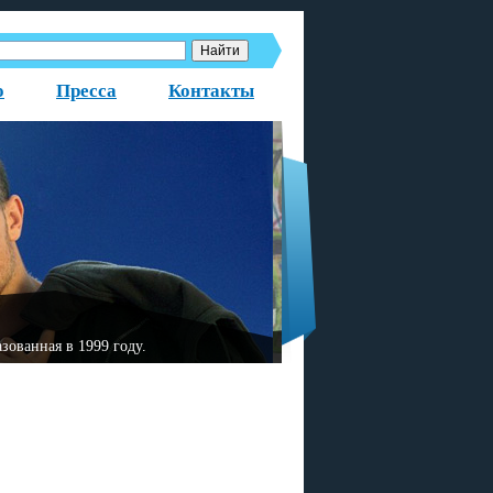
о
Пресса
Контакты
образованная в 1999 году.
«Fаktor-2» — немецкая р