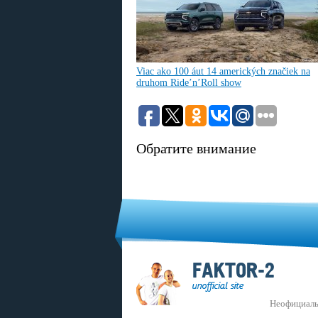
Viac ako 100 áut 14 amerických značiek na
druhom Ride’n’Roll show
Обратите внимание
Неофициаль