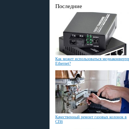
Последние
Как может использоваться медиаконверте
Ethernet?
Качественный ремонт газовых колонок в
СПб