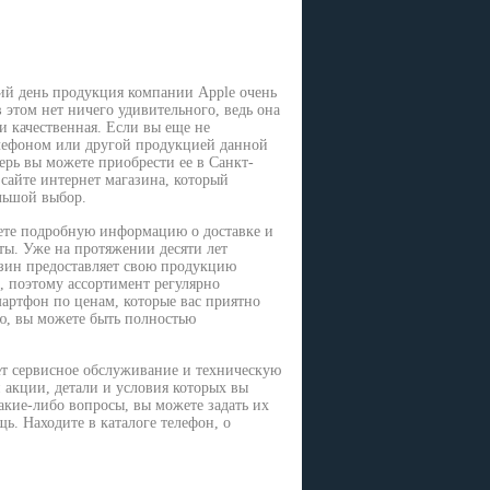
ий день продукция компании Apple очень
в этом нет ничего удивительного, ведь она
и качественная. Если вы еще не
елефоном или другой продукцией данной
ерь вы можете приобрести ее в Санкт-
 сайте интернет магазина, который
льшой выбор.
ете подробную информацию о доставке и
ты. Уже на протяжении десяти лет
зин предоставляет свою продукцию
, поэтому ассортимент регулярно
мартфон по ценам, которые вас приятно
ю, вы можете быть полностью
ет сервисное обслуживание и техническую
акции, детали и условия которых вы
акие-либо вопросы, вы можете задать их
ь. Находите в каталоге телефон, о