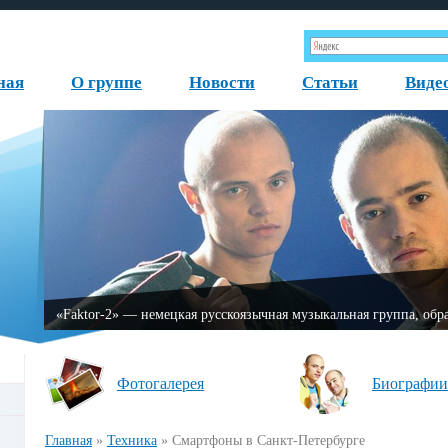
ная
О группе
Новости
Статьи
Виде
«Fаktor-2» — немецкая русскоязычная музыкальная группа, 
Фотогалерея
Биографии
Главная
»
Техника
»
Смартфоны в Санкт-Петербурге