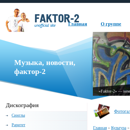
Главная
О группе
Музыка, новости,
фактор-2
руппа, образованная в 1999 году.
«Fаktor-2» — нем
Дискография
Фотога
Синглы
Раритет
Главная
»
Культура