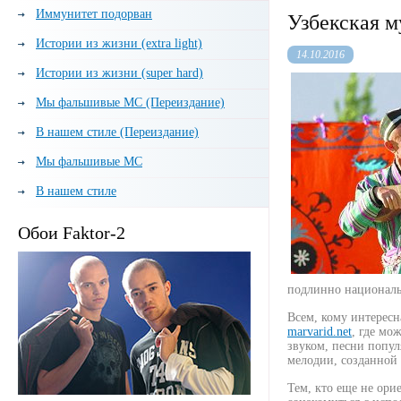
Иммунитет подорван
Узбекская м
Истории из жизни (extra light)
14.10.2016
Истории из жизни (super hard)
Мы фальшивые МС (Переиздание)
В нашем стиле (Переиздание)
Мы фальшивые МС
В нашем стиле
Обои Faktor-2
подлинно националь
Всем, кому интересн
marvarid.net
, где мо
звуком, песни попул
мелодии, созданной 
Тем, кто еще не ори