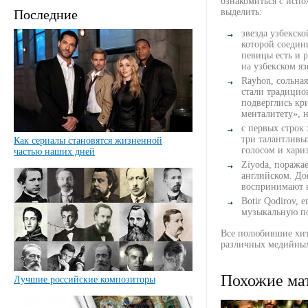
ознакомиться с исп
Последние
выделить:
звезда узбекско
которой соедин
певицы есть и 
на узбекском яз
Rayhon, сольная
стали традицио
подверглись кр
менталитету», 
с первых строк
три талантливых
Как сериалы становятся жизненной
голосом и хари
частью наших дней
Ziyoda, поражае
английском. До
воспринимают н
Botir Qodirov,
музыкальную по
Все полюбившие хит
различных медийных 
Похожие ма
Лучшие российские композиторы