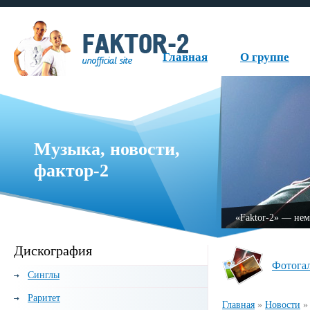
Главная
О группе
Музыка, новости,
фактор-2
чная музыкальная группа, образованная в 1999 году.
Дискография
Фотога
Синглы
Раритет
Главная
»
Новости