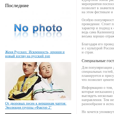
мероприятия поспос
Последние
позволит в значител
на этом фестивале и
Особую популярность
проведение. Стоит п
характер и подход к
ведь сама Калинингр
весьма хорошо отра
Благодаря его прове
и с культурой Росси
Женя Русских: Искренность, ирония и
и стран.
новый взгляд на русский рэп
Специальные гос
Для популяризации 
специальных гостей,
планируется и прис
что позволит цените
Информацию о том, 
которые несказанно 
выглядеть несколько
направления. Тем не
От дворовых песен к вершинам чартов:
разнообразие в исп
Эволюция группы «Фактор 2″
Но хочется упомянут