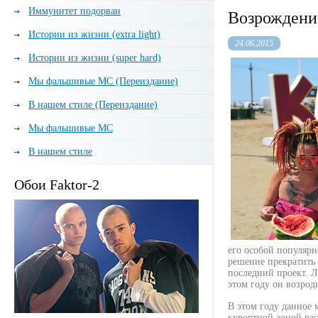
Иммунитет подорван
Возрождение
Истории из жизни (extra light)
24.06.2015
Истории из жизни (super hard)
Мы фальшивые МС (Переиздание)
В нашем стиле (Переиздание)
Мы фальшивые МС
В нашем стиле
Обои Faktor-2
его особой популярн
решение прекратить 
последний проект. 
этом году он возрод
В этом году данное 
курортной зоной ра