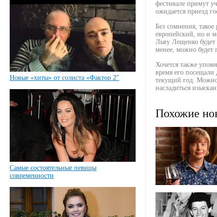
фестивале примут уч
ожидается приезд го
Без сомнения, такое
европейский, но и м
Льву Лещенко будет 
менее, можно будет 
Хочется также упомя
время его посещали 
Новые «хиты» от солиста «Фактор 2″
текущий год. Можно 
насладиться изыскан
Похожие но
Самые состоятельные певицы
современности