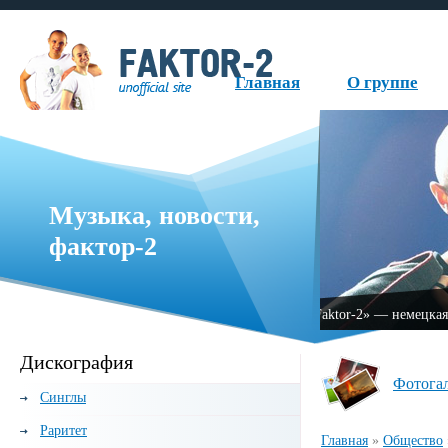
Главная
О группе
Музыка, новости,
фактор-2
ая музыкальная группа, образованная в 1999 году.
Дискография
Фотога
Синглы
Раритет
Главная
»
Общество