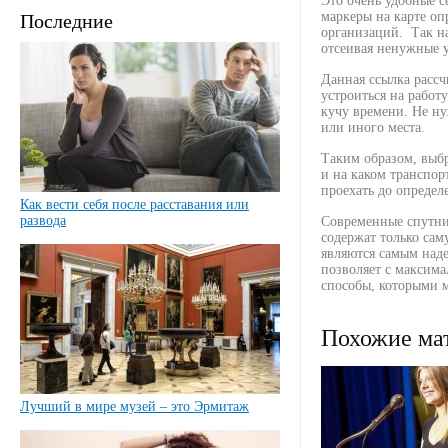
Это очень удобные с
маркеры на карте оп
Последние
организаций. Так н
отсеивая ненужные у
Данная ссылка рассч
устроиться на работ
кучу времени. Не ну
или иного места.
Таким образом, выбр
и на каком транспор
проехать до определ
Как вести себя после расставания или
развода
Современные спутни
содержат только са
являются самым над
позволяет с максим
способы, которыми м
Похожие ма
Лучший в мире музей – это Эрмитаж