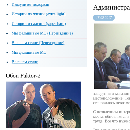
Иммунитет подорван
Администрац
Истории из жизни (extra light)
18.02.2017
Истории из жизни (super hard)
Мы фальшивые МС (Переиздание)
В нашем стиле (Переиздание)
Мы фальшивые МС
В нашем стиле
Обои Faktor-2
заведения и магази
местоположение. Тог
становилось невозм
С появлением интерн
места, обновляется 
труда. Все что нужн