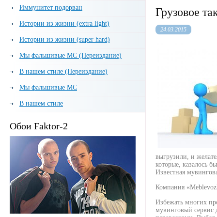
Иммунитет подорван
Грузовое та
Истории из жизни (extra light)
24.03.2015
Истории из жизни (super hard)
Мы фальшивые МС (Переиздание)
В нашем стиле (Переиздание)
Мы фальшивые МС
В нашем стиле
Обои Faktor-2
выгрузили, и желат
которые, казалось б
Известная мувингова
Компания «Meblevoz
Избежать многих пр
мувинговый сервис д