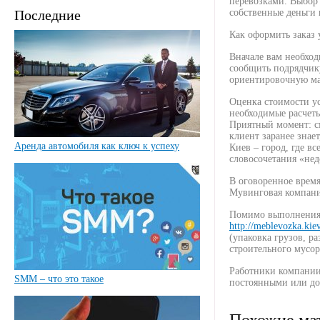
перевозками. Выбор
Последние
собственные деньги 
Как оформить заказ 
Вначале вам необход
сообщить подрядчику
ориентировочную ма
Оценка стоимости ус
необходимые расчеты
Приятный момент: с
клиент заранее знае
Аренда автомобиля как ключ к успеху
Киев – город, где в
словосочетания «нед
В оговоренное врем
Мувинговая компания
Помимо выполнения 
http://meblevozka.kie
(упаковка грузов, р
строительного мусор
Работники компании 
SMM – что это такое
постоянными или д