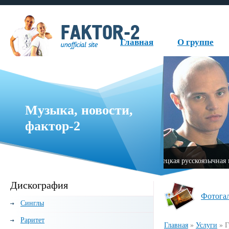
Главная
О группе
Музыка, новости,
фактор-2
ьная группа, образованная в 1999 году.
«Fаktor-2»
Дискография
Фотога
Синглы
Раритет
Главная
»
Услуги
»
Г