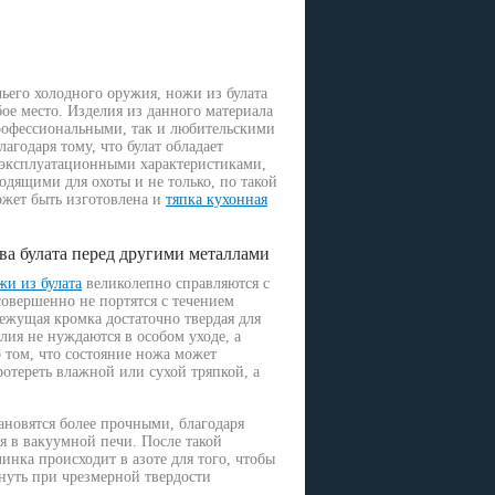
ьего холодного оружия, ножи из булата
ое место. Изделия из данного материала
рофессиональными, так и любительскими
лагодаря тому, что булат обладает
эксплуатационными характеристиками,
одящими для охоты и не только, по такой
ожет быть изготовлена и
тяпка кухонная
а булата перед другими металлами
и из булата
великолепно справляются с
овершенно не портятся с течением
ежущая кромка достаточно твердая для
лия не нуждаются в особом уходе, а
о том, что состояние ножа может
ротереть влажной или сухой тряпкой, а
тановятся более прочными, благодаря
я в вакуумной печи. После такой
инка происходит в азоте для того, чтобы
нуть при чрезмерной твердости