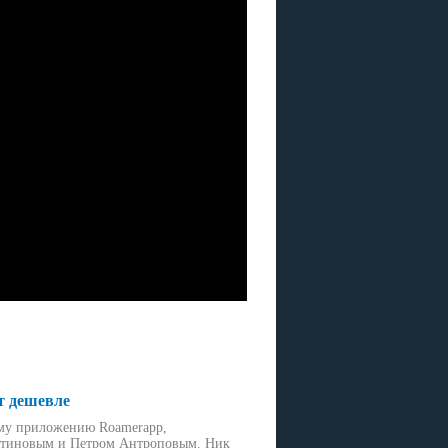
т дешевле
ому приложению Roamerapp,
Устиновым и Петром Антроповым. Ник