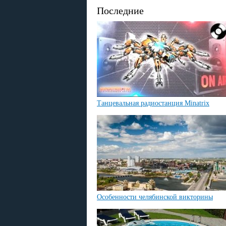
Последние
Танцевальная радиостанция Minatrix
Особенности челябинской викторины