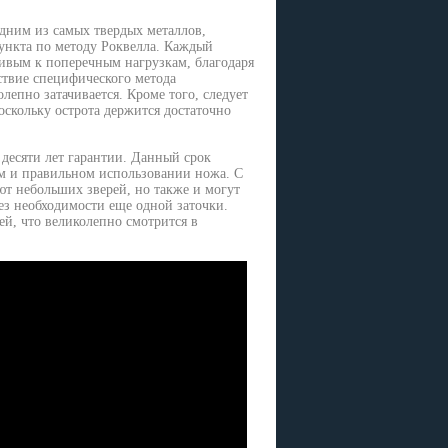
одним из самых твердых металлов,
пункта по методу Роквелла. Каждый
чивым к поперечным нагрузкам, благодаря
ствие специфического метода
епно затачивается. Кроме того, следует
поскольку острота держится достаточно
 десяти лет гарантии. Данный срок
ом и правильном использовании ножа. С
ют небольших зверей, но также и могут
без необходимости еще одной заточки.
й, что великолепно смотрится в