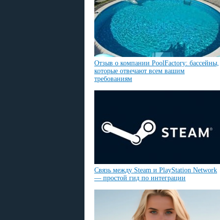
Отзыв о компании PoolFactory: бассейны,
которые отвечают всем вашим
требованиям
Связь между Steam и PlayStation Network
— простой гид по интеграции