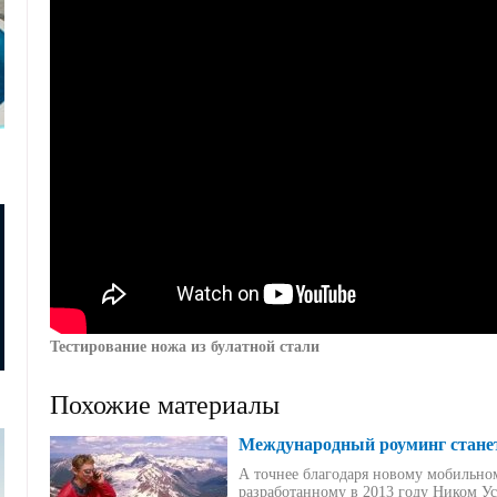
Тестирование ножа из булатной стали
Похожие материалы
Международный роуминг стане
А точнее благодаря новому мобильн
разработанному в 2013 году Ником 