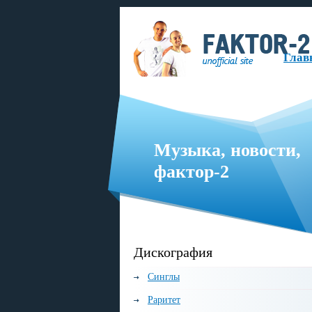
Глав
Музыка, новости,
фактор-2
русскоязычная музыкальная группа, образованная в 1999 году.
Дискография
Синглы
Раритет