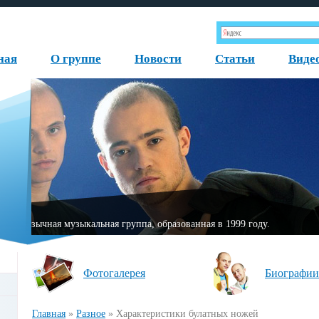
ная
О группе
Новости
Статьи
Виде
«Fаktor-2» — немецкая русскоязычная музыкальная группа, обр
Фотогалерея
Биографии
Главная
»
Разное
»
Характеристики булатных ножей