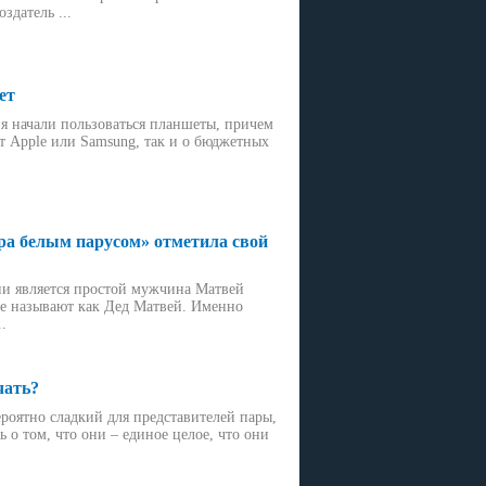
здатель ...
ет
я начали пользоваться планшеты, причем
от Apple или Samsung, так и о бюджетных
ра белым парусом» отметила свой
сни является простой мужчина Матвей
де называют как Дед Матвей. Именно
.
чать?
роятно сладкий для представителей пары,
 о том, что они – единое целое, что они