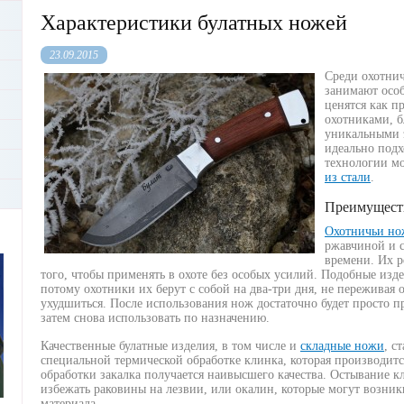
Характеристики булатных ножей
23.09.2015
Среди охотнич
занимают особ
ценятся как п
охотниками, б
уникальными 
идеально подх
технологии м
из стали
.
Преимуществ
Охотничьи нож
ржавчиной и с
времени. Их р
того, чтобы применять в охоте без особых усилий. Подобные изде
потому охотники их берут с собой на два-три дня, не переживая 
ухудшиться. После использования нож достаточно будет просто п
затем снова использовать по назначению.
Качественные булатные изделия, в том числе и
складные ножи
, с
специальной термической обработке клинка, которая производитс
обработки закалка получается наивысшего качества. Остывание кл
избежать раковины на лезвии, или окалин, которые могут возник
материала.