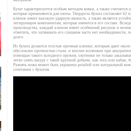
Булат характеризуется особым методом ковки, а также считается 
которые применяются для охоты. Твердость булата составляет 62 
клинок имеет высокую ударную вязкость, а также является устой
легирующим компонентам, которые имеются в его составе. Вслед
производства, каждый клином имеет особенный рисунок и великол
отметить, что затачивать его слишком часто нет необходимости, 
долго.
Из булата делаются толстые прочные клинки, которым дают около
обусловлен прочностью стали, и вполне возможен при аккуратн
помощью такого холодного оружия, охотники не только закалыва
легко снять шкуру с такой крупной добычи, как лось или кабан, 
Рукоять ножа может быть украшена резьбой или натуральной коже
сочетании с булатом.