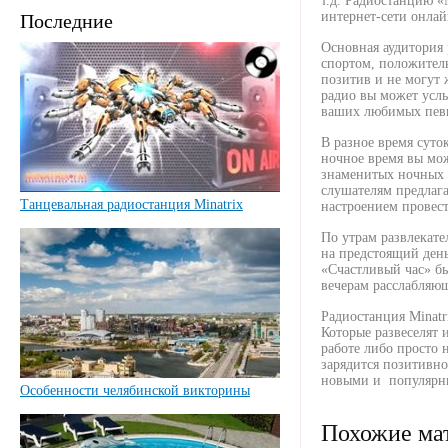
т.д. Радиостанцию «
интернет-сети онлай
Последние
Основная аудитория 
спортом, положител
позитив и не могут ж
радио вы может усл
ваших любимых певцо
В разное время суто
ночное время вы мо
знаменитых ночных к
слушателям предлаг
Танцевальная радиостанция Minatrix
настроением провест
По утрам развлекате
на предстоящий ден
«Счастливый час» бы
вечерам расслабляю
Радиостанция Minatr
Которые развеселят 
работе либо просто 
зарядится позитивно
новыми и популярн
Особенности челябинской викторины
Похожие ма