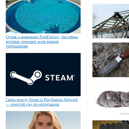
Отзыв о компании PoolFactory: бассейны,
которые отвечают всем вашим
требованиям
Связь между Steam и PlayStation Network
— простой гид по интеграции