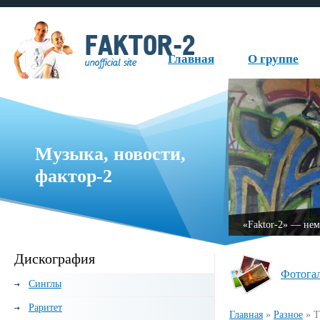
Главная
О группе
Музыка, новости,
фактор-2
руппа, образованная в 1999 году.
«Fаktor-2» — нем
Дискография
Фотога
Синглы
Раритет
Главная
»
Разное
»
Т