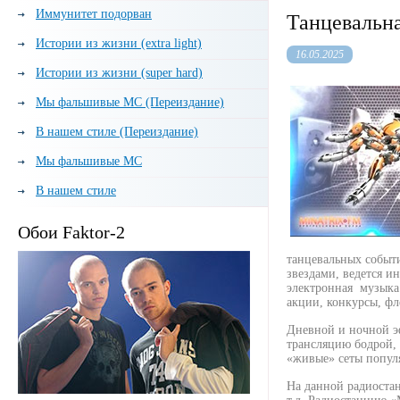
Иммунитет подорван
Танцевальна
Истории из жизни (extra light)
16.05.2025
Истории из жизни (super hard)
Мы фальшивые МС (Переиздание)
В нашем стиле (Переиздание)
Мы фальшивые МС
В нашем стиле
Обои Faktor-2
танцевальных событ
звездами, ведется и
электронная музыка т
акции, конкурсы, ф
Дневной и ночной эф
трансляцию бодрой,
«живые» сеты попул
На данной радиоста