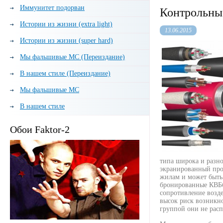
Иммунитет подорван
Контрольные
Истории из жизни (extra light)
13.06.2015
Истории из жизни (super hard)
Мы фальшивые МС (Переиздание)
В нашем стиле (Переиздание)
Мы фальшивые МС
В нашем стиле
Обои Faktor-2
типа широка и разно
экранированный пров
жилам и может быть
бронированные КВБбШ
сопротивление возде
высок риск возникно
группой они не расп