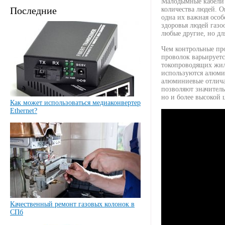
Малодымные кабел
Последние
количества людей. 
одна их важная особ
здоровья людей газо
любые другие, но дл
Чем контрольные про
проволок варьируетс
токопроводящих жил 
используются алюми
алюминиевые отлича
позволяют значител
но и более высокой
Как может использоваться медиаконвертер
Ethernet?
Качественный ремонт газовых колонок в
СПб