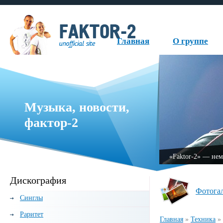
Главная
О группе
Музыка, новости,
фактор-2
руппа, образованная в 1999 году.
«Fаktor-2» — нем
Дискография
Фотога
Синглы
Раритет
Главная
»
Техника
»