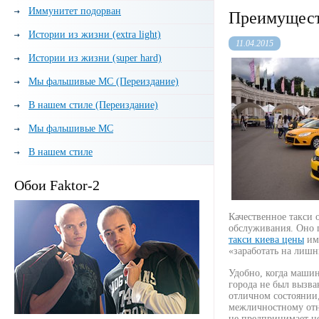
Иммунитет подорван
Преимущест
Истории из жизни (extra light)
11.04.2015
Истории из жизни (super hard)
Мы фальшивые МС (Переиздание)
В нашем стиле (Переиздание)
Мы фальшивые МС
В нашем стиле
Обои Faktor-2
Качественное такси 
обслуживания. Оно п
такси киева цены
име
«заработать на лишн
Удобно, когда машин
города не был вызва
отличном состоянии,
межличностному отно
не предпринимает не