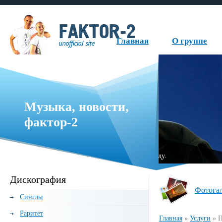
Главная
О группе
Музыка, новости,
фактор-2
руппа, образованная в 1999 году.
«Fаktor-2» — нем
Дискография
Фотога
Синглы
Раритет
Главная
»
Услуги
»
П